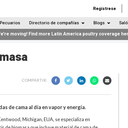
Regístrese
Pecuarios
Directorio de compañías
Blogs
Saló
e’re moving! Find more Latin America poultry coverage he
omasa
COMPARTIR:
as de cama al día en vapor y energía.
 Kentwood, Michigan, EUA, se especializa en
tir de biomasa que incluye material de cama de