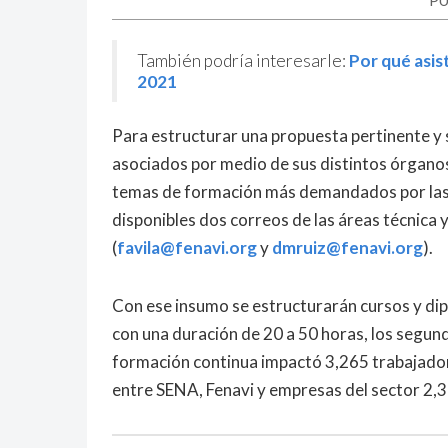
PU
También podría interesarle:
Por qué asis
2021
Para estructurar una propuesta pertinente y s
asociados por medio de sus distintos órganos
temas de formación más demandados por las e
disponibles dos correos de las áreas técnica 
(
favila@fenavi.org
y
dmruiz@fenavi.org
).
Con ese insumo se estructurarán cursos y d
con una duración de 20 a 50 horas, los segun
formación continua impactó 3,265 trabajadore
entre SENA, Fenavi y empresas del sector 2,