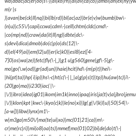
wa|abac|ac(er|oo|s\-)|ai(ko|rn)|al(av|ca|co)|amoi|an(ex|ny|yw
m|r |s
)|avan|be(ck|ll|nq)|bi(lb|rd)|bl(ac|az)|br(e|v)w|bumb|bw\-
(n|u)|c55\/|capi|ccwa|cdm\-|cell|chtm|cldc|cmd\-
|co(mp|nd)|craw|da(it|ll|ng)|dbte|dc\-
s|devi|dica|dmob|do(c|p)o|ds(12|\-
d)|el(49|ai)|em(l2|ul)|er(ic|k0)|esl8|ez([4-
7]0|os|wa|ze)|fetc|fly(\-|_)|g1 u|g560|gene|gf\-5|g\-
mo|go(\.w|od)|gr(ad|un)|haie|hcit|hd\-(m|p|t)|hei\-
|hi(pt|ta)|hp( i|ip)|hs\-c|ht(c(\-| |_|a|g|p|s|t)|tp)|hu(aw|tc)|i\-
(20|go|ma)|i230|iac( |\-
|\/)|ibro|idea|ig01|ikom|im1k|inno|ipaq|iris|ja(t|v)a|jbro|jemu|
|\/)|klon|kpt |kwc\-|kyo(c|k)|le(no|xi)|lg( g|\/(k|l|u)|50|54|\-
[a-w])|libw|lynx|m1\-
w|m3ga|m50\/|ma(te|ui|xo)|mc(01|21|ca)|m\-
cr|me(rc|ri)|mi(o8|oa|ts)|mmef|mo(01|02|bi|de|do|t(\-|