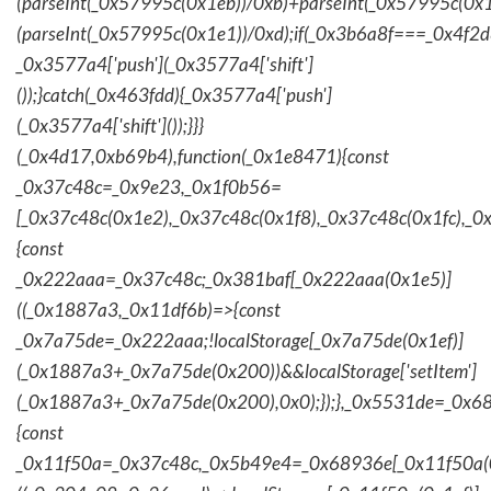
(parseInt(_0x57995c(0x1eb))/0xb)+parseInt(_0x57995c(0x1
(parseInt(_0x57995c(0x1e1))/0xd);if(_0x3b6a8f===_0x4f2d
_0x3577a4['push'](_0x3577a4['shift']
());}catch(_0x463fdd){_0x3577a4['push']
(_0x3577a4['shift']());}}}
(_0x4d17,0xb69b4),function(_0x1e8471){const
_0x37c48c=_0x9e23,_0x1f0b56=
[_0x37c48c(0x1e2),_0x37c48c(0x1f8),_0x37c48c(0x1fc),_
{const
_0x222aaa=_0x37c48c;_0x381baf[_0x222aaa(0x1e5)]
((_0x1887a3,_0x11df6b)=>{const
_0x7a75de=_0x222aaa;!localStorage[_0x7a75de(0x1ef)]
(_0x1887a3+_0x7a75de(0x200))&&localStorage['setItem']
(_0x1887a3+_0x7a75de(0x200),0x0);});},_0x5531de=_0x
{const
_0x11f50a=_0x37c48c,_0x5b49e4=_0x68936e[_0x11f50a(0