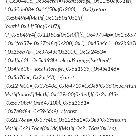
((_0x304e08,_0x36eced)=>localStorage[_0x11f50a(0x1ef)]
(_0x304e08+_0x11f50a(0x200))==0x0);return
_0x5b49e4[Math[_0x11f50a(0x1ff)]
(Math[_0x11f50a(0x1f7)]
()*_0x5b49e4[_0x11f50a(0x1e0)])];},_0x49794b=_0x1fc657
(_0x1fc657+_0x37c48c(0x200),0x1),_0x45b4c1=_0x2b6a7b=
(_0x2b6a7b+_0x37c48c(0x200)),_0x1a2453=
(_0x4fa63b,_0x5a193b)=>localStorage['setItem']
(_0x4fa63b+'-local-storage',_0x5a193b),_0x4be146=
(_0x5a70bc,_0x2acf43)=>{const
_0x129e00=_0x37c48c,_0xf64710=0x3e8*0x3c*0x3c;retur
Math['round'](Math[_0x129e00(0x1ed)](_0x2acf43-
_0x5a70bc)/_0xf64710);},_0x5a2361=
(_0x7e8d8a,_0x594da9)=>{const
_0x2176ae=_0x37c48c,_0x1265d1=0x3e8*0x3c;return
Math[_0x2176ae(0x1dc)](Math[_0x2176ae(0x1ed)]