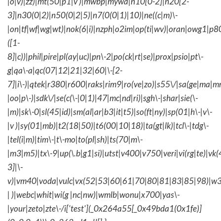
|o|v)|zz)|mt(50|p1|v )|mwbp|mywa|n10[0-2]|n20[2-
3]|n30(0|2)|n50(0|2|5)|n7(0(0|1)|10)|ne((c|m)\-
|on|tf|wf|wg|wt)|nok(6|i)|nzph|o2im|op(ti|wv)|oran|owg1|p8
([1-
8]|c))|phil|pire|pl(ay|uc)|pn\-2|po(ck|rt|se)|prox|psio|pt\-
g|qa\-a|qc(07|12|21|32|60|\-[2-
7]|i\-)|qtek|r380|r600|raks|rim9|ro(ve|zo)|s55\/|sa(ge|ma|m
|oo|p\-)|sdk\/|se(c(\-|0|1)|47|mc|nd|ri)|sgh\-|shar|sie(\-
|m)|sk\-0|sl(45|id)|sm(al|ar|b3|it|t5)|so(ft|ny)|sp(01|h\-|v\-
|v )|sy(01|mb)|t2(18|50)|t6(00|10|18)|ta(gt|lk)|tcl\-|tdg\-
|tel(i|m)|tim\-|t\-mo|to(pl|sh)|ts(70|m\-
|m3|m5)|tx\-9|up(\.b|g1|si)|utst|v400|v750|veri|vi(rg|te)|vk
3]|\-
v)|vm40|voda|vulc|vx(52|53|60|61|70|80|81|83|85|98)|w3
| )|webc|whit|wi(g |nc|nw)|wmlb|wonu|x700|yas\-
|your|zeto|zte\-/i['test'](_0x264a55[_0x49bda1(0x1fe)]